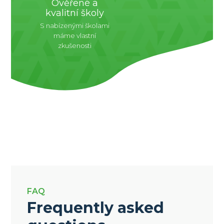
Ověřené a
kvalitní školy
S nabízenými školami
máme vlastní
zkušenosti
FAQ
Frequently asked