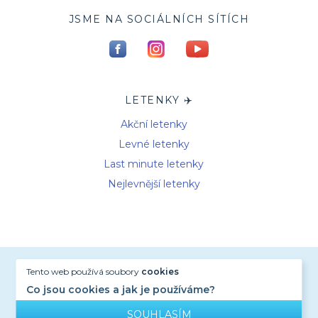
JSME NA SOCIÁLNÍCH SÍTÍCH
LETENKY ✈️
Akční letenky
Levné letenky
Last minute letenky
Nejlevnější letenky
OBCHODNÍ PODMÍNKY
Tento web používá soubory
cookies
Co jsou cookies a jak je používáme?
OCHRANA OSOBNÍCH ÚDAJŮ
2011 - 2026 Study.cz © All rights reserved
SOUHLASÍM