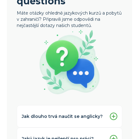
questions
Máte otázky ohledně jazykových kurzů a pobytů
v zahraničí? Připravili jsme odpovědi na
nejčastější dotazy našich studentů.
Jak dlouho trvá naučit se anglicky?
Doba studia závisí na vaší výchozí úrovni,
intenzitě výuky a cílech. Pro běžnou
komunikaci obvykle stačí několik měsíců
Jaký jazyk je nejlepší pro práci?