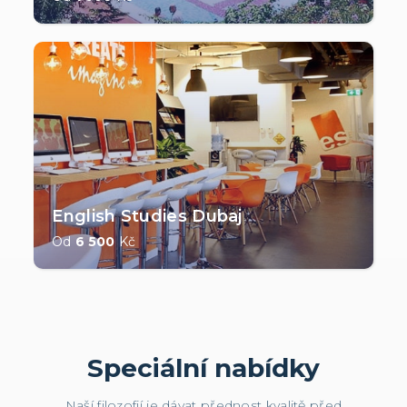
English Studies Dubaj
Od
6 500
Kč
Speciální nabídky
Naší filozofií je dávat přednost kvalitě před