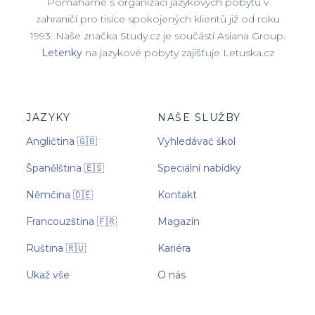
Pomáháme s organizací jazykových pobytů v
zahraničí pro tisíce spokojených klientů již od roku
1993. Naše značka Study.cz je součástí Asiana Group.
Letenky
na jazykové pobyty zajišťuje Letuska.cz
JAZYKY
NAŠE SLUŽBY
Angličtina 🇬🇧
Vyhledávač škol
Španělština 🇪🇸
Speciální nabídky
Němčina 🇩🇪
Kontakt
Francouzština 🇫🇷
Magazín
Ruština 🇷🇺
Kariéra
Ukaž vše
O nás