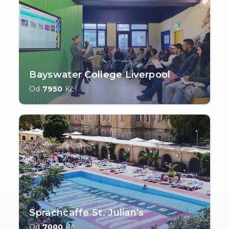
Bayswater College Liverpool
Od
7950
Kč
Sprachcaffe St. Julian's
Od
7000
Kč