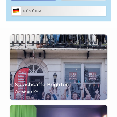
NĚMČINA
Sprachcaffe Brighton
Od
5600
Kč