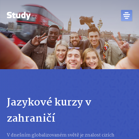
Jazykové kurzy v
zahraničí
V dnešním globalizovaném světě je znalost cizích