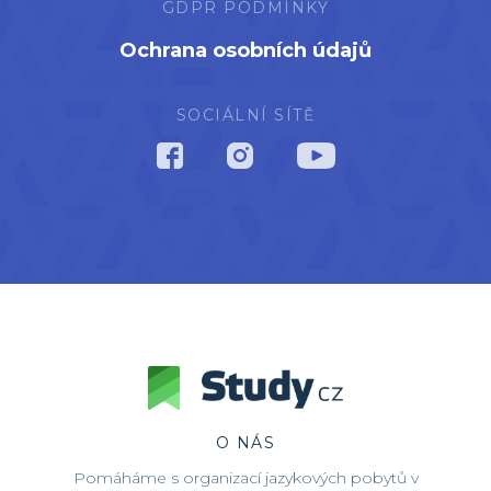
GDPR PODMÍNKY
Ochrana osobních údajů
SOCIÁLNÍ SÍTĚ
O NÁS
Pomáháme s organizací jazykových pobytů v