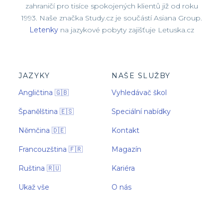
zahraničí pro tisíce spokojených klientů již od roku
1993. Naše značka Study.cz je součástí Asiana Group.
Letenky
na jazykové pobyty zajišťuje Letuska.cz
JAZYKY
NAŠE SLUŽBY
Angličtina 🇬🇧
Vyhledávač škol
Španělština 🇪🇸
Speciální nabídky
Němčina 🇩🇪
Kontakt
Francouzština 🇫🇷
Magazín
Ruština 🇷🇺
Kariéra
Ukaž vše
O nás