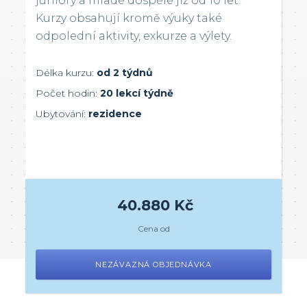
juniory a mladé dospělé již od 10 let.
Kurzy obsahují kromě výuky také
odpolední aktivity, exkurze a výlety.
Délka kurzu:
od 2 týdnů
Počet hodin:
20 lekcí týdně
Ubytování:
rezidence
40.880 Kč
Cena od
NEZÁVAZNÁ OBJEDNÁVKA