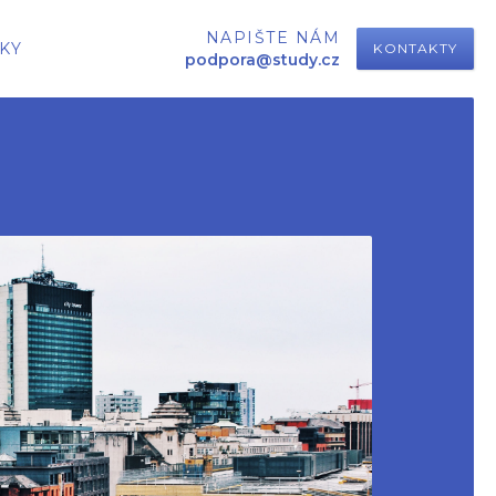
NAPIŠTE NÁM
KY
KONTAKTY
podpora@study.cz