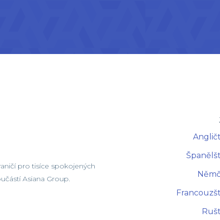
Angličt
Španělšt
ničí pro tisíce spokojených
Němči
součástí Asiana Group.
Francouzšt
Rušt