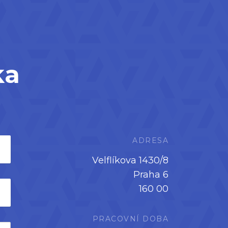
ka
ADRESA
Velflíkova 1430/8
Praha 6
160 00
PRACOVNÍ DOBA