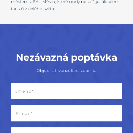
městem USA. „Město, které nikdy nespí“, je lákadlem
turistů z celého světa.
Nezávazná poptávka
Objednat konzultaci zdarma