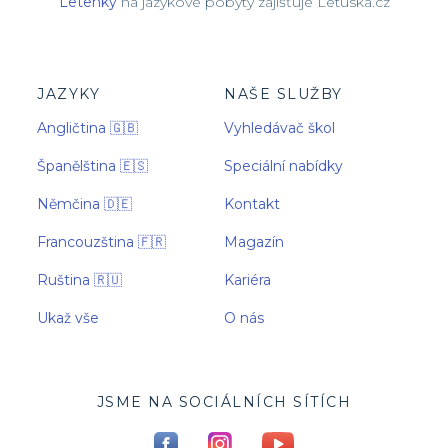
Letenky
na jazykové pobyty zajišťuje Letuska.cz
JAZYKY
NAŠE SLUŽBY
Angličtina 🇬🇧
Vyhledávač škol
Španělština 🇪🇸
Speciální nabídky
Němčina 🇩🇪
Kontakt
Francouzština 🇫🇷
Magazín
Ruština 🇷🇺
Kariéra
Ukaž vše
O nás
JSME NA SOCIÁLNÍCH SÍTÍCH