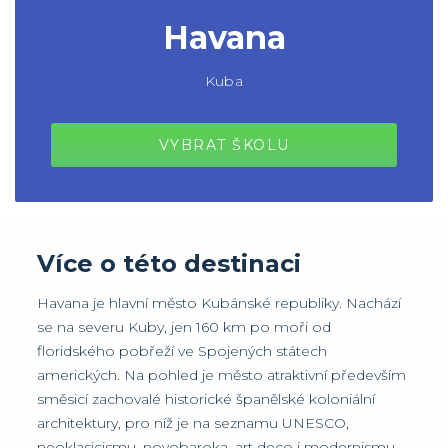
Havana
Kuba
VYBRAT ŠKOLU
Více o této destinaci
Havana je hlavní město Kubánské republiky. Nachází
se na severu Kuby, jen 160 km po moři od
floridského pobřeží ve Spojených státech
amerických. Na pohled je město atraktivní především
směsicí zachovalé historické španělské koloniální
architektury, pro níž je na seznamu UNESCO,
neoklasicismu, novobaroka, art deco i modernismu.