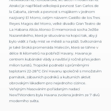
Atrakcí je například velkolepá pevnost San Carlos de
la Cabaña, zámek a pevnost s majákem v jednom
nazývaný El Morro, celým názvem Castillo de los Tres
Reyes Magos del Morro, velké divadlo Gran Teatro de
La Habana Alicia Alonso či mramorová socha Ježíše
Nazaretského, která je situována na kopci tak, aby ji
bylo vidět z řady míst ve městě a na pláži. Světoznámá
je také široká promenáda Malecón, která se táhne v
délce 8 kilometrů na pobřeží Havany. Havana je
centrem kubánské vlády a navštíví ji ročně přes jeden
milion turistů. Tropické podnebí s průměrnými
teplotami 22-28°C činí Havanu společně s množstvím
památek, zábavních podniků a kulturních aktivit
obrovským lákadlem pro nejednoho cizince.
Veřejným hlasováním pořádaným nadací
New7Wonders byla Havana zvolena jedním ze 7 divů
moderního světa.