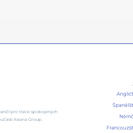
Angličt
Španělšt
ničí pro tisíce spokojených
Němči
součástí Asiana Group.
Francouzšt