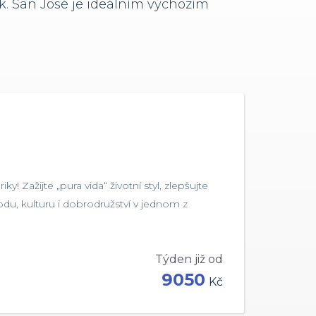
ek. San José je ideálním výchozím
y! Zažijte „pura vida“ životní styl, zlepšujte
odu, kulturu i dobrodružství v jednom z
Týden již od
9050
Kč