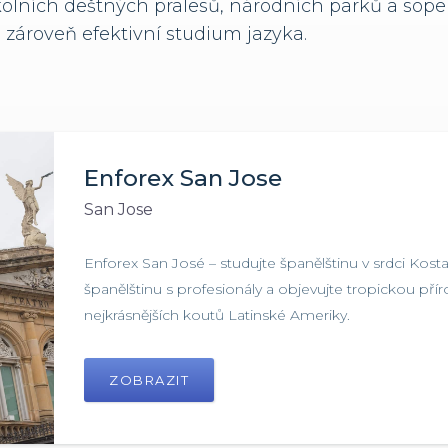
okolních deštných pralesů, národních parků a sop
zároveň efektivní studium jazyka.
Enforex San Jose
San Jose
Enforex San José – studujte španělštinu v srdci Kostarik
španělštinu s profesionály a objevujte tropickou přír
nejkrásnějších koutů Latinské Ameriky.
ZOBRAZIT