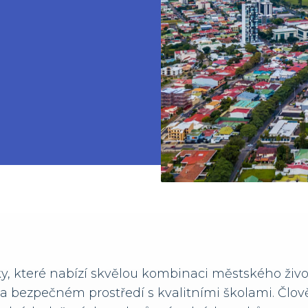
ky, které nabízí skvělou kombinaci městského život
 a bezpečném prostředí s kvalitními školami. Člo