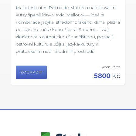
Maxx Institutes Palma de Mallorca nabízí kvalitní
kurzy španělštiny v srdci Mallorky — ideální
kombinace jazyka, středomořského klima, pláží a
pulzujícího městského života. Studenti získají
zkušenost s autentickou španělštinou, poznají
ostrovní kulturu a užijí si jazyka-kultury v
přátelském mezinárodním prostředí.
Týden již od
ZOBRAZIT
5800
Kč