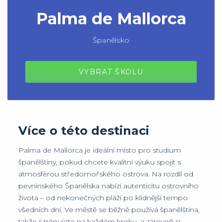
Palma de Mallorca
Španělsko
VYBRAT ŠKOLU
Více o této destinaci
Palma de Mallorca je ideální místo pro studium
španělštiny, pokud chcete kvalitní výuku spojit s
atmosférou středomořského ostrova. Na rozdíl od
pevninského Španělska nabízí autenticitu ostrovního
života – od nekonečných pláží po klidnější tempo
všedních dní. Ve městě se běžně používá španělština,
takže ji trénujete na každém kroku, a zároveň si