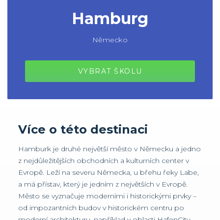
Hamburg
Německo
VYBRAT ŠKOLU
Více o této destinaci
Hamburk je druhé největší město v Německu a jedno
z nejdůležitějších obchodních a kulturních center v
Evropě. Leží na severu Německa, u břehu řeky Labe,
a má přístav, který je jedním z největších v Evropě.
Město se vyznačuje moderními i historickými prvky –
od impozantních budov v historickém centru po
moderní architekturu, například v oblasti HafenCity.