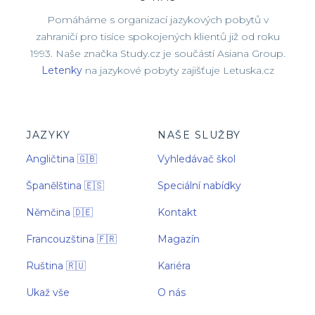
Pomáháme s organizací jazykových pobytů v
zahraničí pro tisíce spokojených klientů již od roku
1993. Naše značka Study.cz je součástí Asiana Group.
Letenky
na jazykové pobyty zajišťuje Letuska.cz
JAZYKY
NAŠE SLUŽBY
Angličtina 🇬🇧
Vyhledávač škol
Španělština 🇪🇸
Speciální nabídky
Němčina 🇩🇪
Kontakt
Francouzština 🇫🇷
Magazín
Ruština 🇷🇺
Kariéra
Ukaž vše
O nás