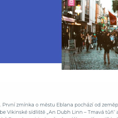
ka. První zmínka o městu Eblana pochází od zeměp
e sebe Vikinské sídliště „An Dubh Linn – Tmavá tůň“