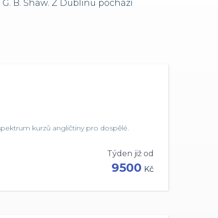
G. B. Shaw. Z Dublinu pochází
spektrum kurzů angličtiny pro dospělé.
Týden již od
9500
Kč