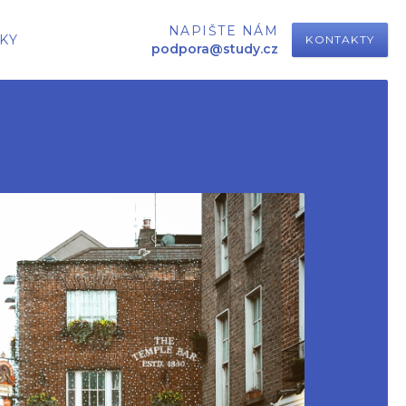
NAPIŠTE NÁM
KY
KONTAKTY
podpora@study.cz