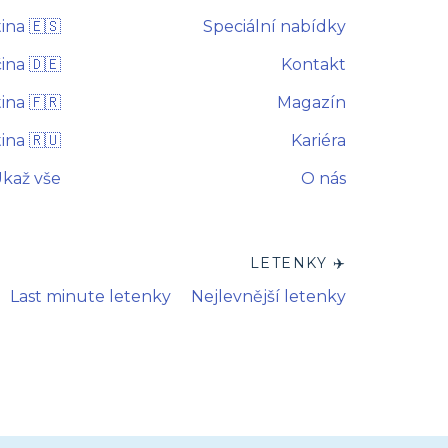
ina 🇪🇸
Speciální nabídky
na 🇩🇪
Kontakt
ina 🇫🇷
Magazín
ina 🇷🇺
Kariéra
kaž vše
O nás
LETENKY ✈️
Last minute letenky
Nejlevnější letenky