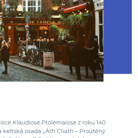
isce Klaudiose Ptolemaiose z roku 140
 a keltská osada „Áth Cliath – Proutěný