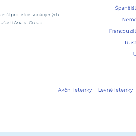
Španělšt
ničí pro tisíce spokojených
Němči
součástí Asiana Group.
Francouzšt
Rušt
U
Akční letenky
Levné letenky