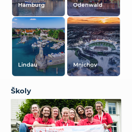
Hamburg
Odenwald
Lindau
Mnichov
Školy