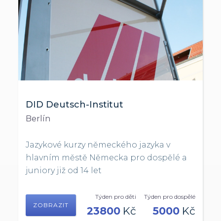
DID Deutsch-Institut
Berlín
Jazykové kurzy německého jazyka v
hlavním městě Německa pro dospělé a
juniory již od 14 let
Týden pro děti
Týden pro dospělé
ZOBRAZIT
23800
Kč
5000
Kč