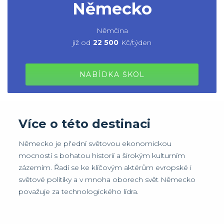
Německo
Němčina
již od
22 500
Kč/týden
NABÍDKA ŠKOL
Více o této destinaci
Německo je přední světovou ekonomickou
mocností s bohatou historií a širokým kulturním
zázemím. Řadí se ke klíčovým aktérům evropské i
světové politiky a v mnoha oborech svět Německo
považuje za technologického lídra.