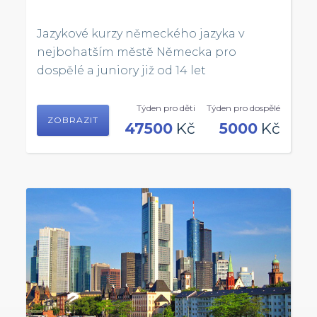
Jazykové kurzy německého jazyka v
nejbohatším městě Německa pro
dospělé a juniory již od 14 let
Týden pro děti
Týden pro dospělé
ZOBRAZIT
47500
Kč
5000
Kč