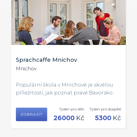
Sprachcaffe Mnichov
Mnichov
Populární škola v Mnichově je skvělou
příležitostí, jak poznat pravé Bavorsko.
Týden pro děti
Týden pro dospělé
ZOBRAZIT
26000
Kč
5300
Kč