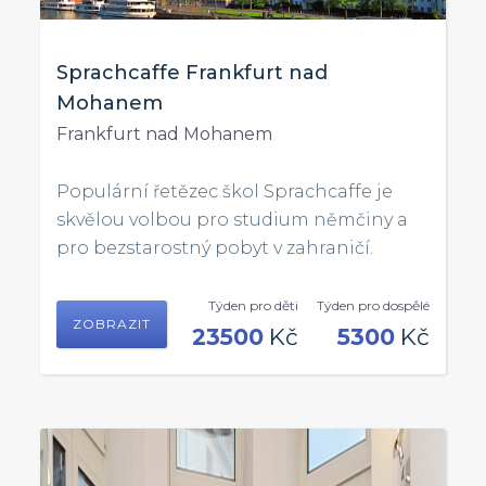
Sprachcaffe Frankfurt nad
Mohanem
Frankfurt nad Mohanem
Populární řetězec škol Sprachcaffe je
skvělou volbou pro studium němčiny a
pro bezstarostný pobyt v zahraničí.
Týden pro děti
Týden pro dospělé
ZOBRAZIT
23500
Kč
5300
Kč