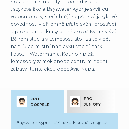
s ostatními studenty nebo individuálně.
Jazyková škola Bayswater Kypr je skvělou
volbou pro ty, kteří chtějí zlepšit své jazykové
dovednosti v příjemně přátelském prostředí
a prozkoumat krásy, které v sobě Kypr skrývá.
Během studia v Lemesosu stojí za to vidět
například místní náplavku, vodní park
Fasouri Watermania, Kourion pláž,
lemesoský zámek anebo centrum noční
zábavy -turistickou obec Ayia Napa.
PRO
PRO
JUNIORY
DOSPĚLÉ
Bayswater Kypr nabízí několik druhů studijních