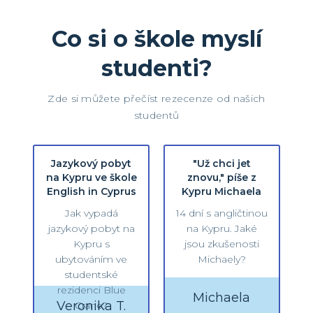
Co si o škole myslí
studenti?
Zde si můžete přečíst rezecenze od našich
studentů
Jazykový pobyt
"Už chci jet
na Kypru ve škole
znovu," píše z
English in Cyprus
Kypru Michaela
Jak vypadá
14 dní s angličtinou
jazykový pobyt na
na Kypru. Jaké
Kypru s
jsou zkušenosti
ubytováním ve
Michaely?
studentské
rezidenci Blue
Michaela
Veronika T.
Crane?