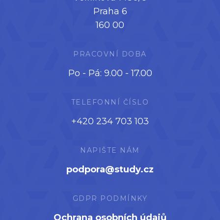
Praha 6
160 00
PRACOVNÍ DOBA
Po - Pá: 9.00 - 17.00
TELEFONNÍ ČÍSLO
+420 234 703 103
NAPIŠTE NÁM
podpora@study.cz
GDPR PODMÍNKY
Ochrana osobních údajů