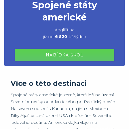
Spojené státy
americké
Angličtina
již od
6 520
Kč/týden
NABÍDKA ŠKOL
Více o této destinaci
Spojené státy americké je země, která leží na území
Severní Ameriky od Atlantického po Pacifický oceán.
Na severu sousedí s Kanadou, na jihu s Mexikem.
Díky Aljašce sahá území USA i k břehům Severního
ledového oceánu. Americká vlajka vlaje i na