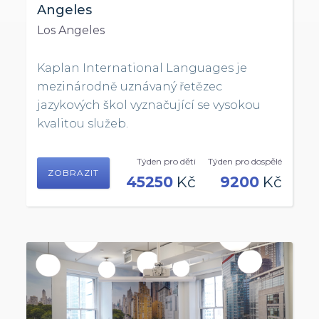
Angeles
Los Angeles
Kaplan International Languages je
mezinárodně uznávaný řetězec
jazykových škol vyznačující se vysokou
kvalitou služeb.
Týden pro děti
Týden pro dospělé
ZOBRAZIT
45250
Kč
9200
Kč