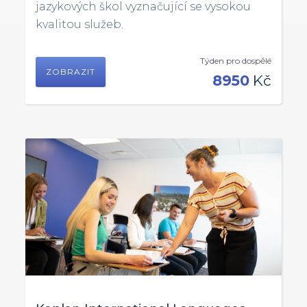
jazykových škol vyznačující se vysokou
kvalitou služeb.
Týden pro dospělé
ZOBRAZIT
8950
Kč