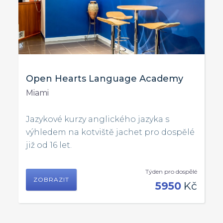
Open Hearts Language Academy
Miami
Jazykové kurzy anglického jazyka s
výhledem na kotviště jachet pro dospělé
již od 16 let.
Týden pro dospělé
ZOBRAZIT
5950
Kč