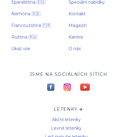
Španělština 🇪🇸
Speciální nabídky
Němčina 🇩🇪
Kontakt
Francouzština 🇫🇷
Magazín
Ruština 🇷🇺
Kariéra
Ukaž vše
O nás
JSME NA SOCIÁLNÍCH SÍTÍCH
LETENKY ✈️
Akční letenky
Levné letenky
Last minute letenky