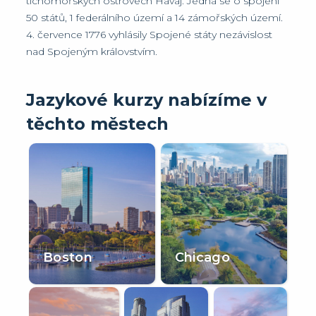
tichomořských ostrovech Havaj. Jedná se o spojení
50 států, 1 federálního území a 14 zámořských území.
4. července 1776 vyhlásily Spojené státy nezávislost
nad Spojeným královstvím.
Jazykové kurzy nabízíme v
těchto městech
Boston
Chicago