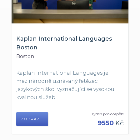
Kaplan International Languages
Boston
Boston
Kaplan International Languages je
mezinárodně uznávaný řetězec
jazykových škol vyznačující se vysokou
kvalitou služeb.
Týden pro dospělé
ZOBRAZIT
9550
Kč