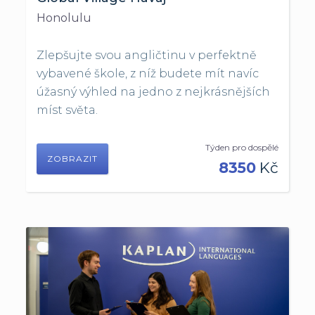
Honolulu
Zlepšujte svou angličtinu v perfektně
vybavené škole, z níž budete mít navíc
úžasný výhled na jedno z nejkrásnějších
míst světa.
Týden pro dospělé
ZOBRAZIT
8350
Kč