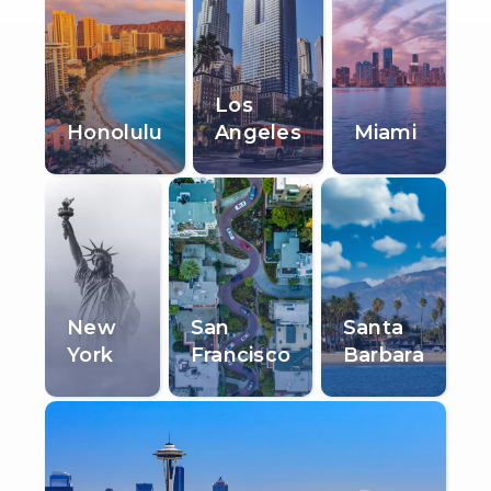
Los
Honolulu
Angeles
Miami
New
San
Santa
York
Francisco
Barbara