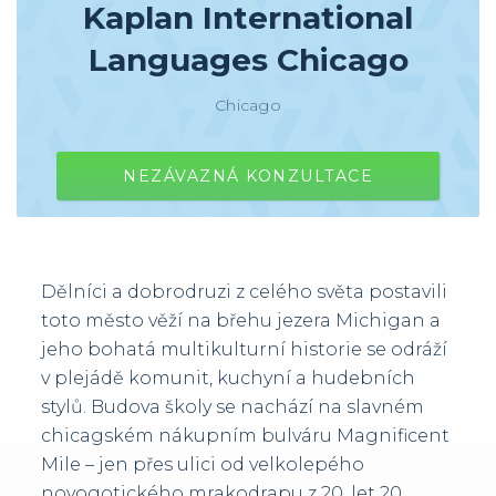
Kaplan International
Languages Chicago
Chicago
NEZÁVAZNÁ KONZULTACE
Dělníci a dobrodruzi z celého světa postavili
toto město věží na břehu jezera Michigan a
jeho bohatá multikulturní historie se odráží
v plejádě komunit, kuchyní a hudebních
stylů. Budova školy se nachází na slavném
chicagském nákupním bulváru Magnificent
Mile – jen přes ulici od velkolepého
novogotického mrakodrapu z 20. let 20.