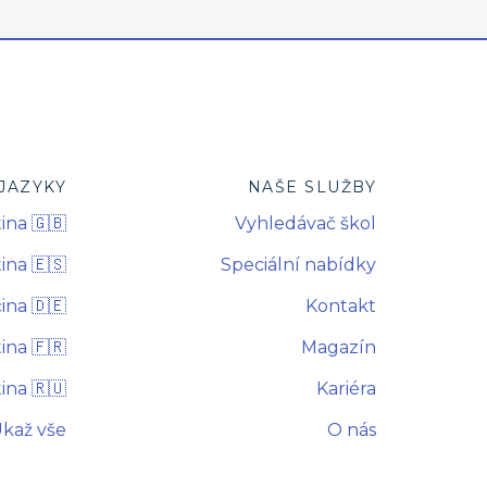
JAZYKY
NAŠE SLUŽBY
ina 🇬🇧
Vyhledávač škol
ina 🇪🇸
Speciální nabídky
na 🇩🇪
Kontakt
ina 🇫🇷
Magazín
ina 🇷🇺
Kariéra
kaž vše
O nás