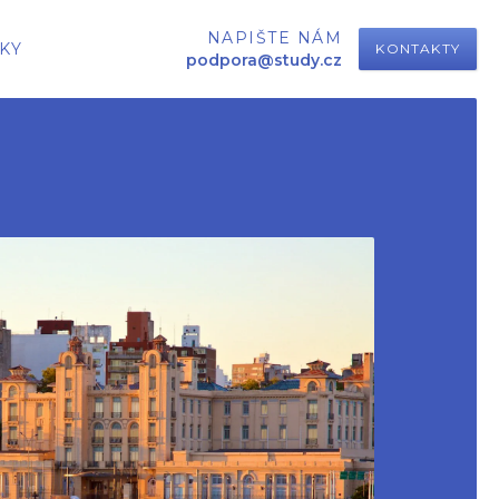
NAPIŠTE NÁM
KY
KONTAKTY
podpora@study.cz