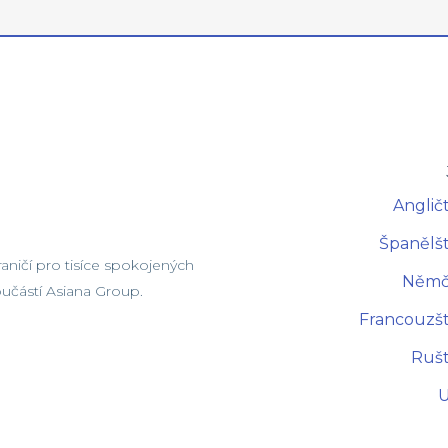
Angličt
Španělšt
ničí pro tisíce spokojených
Němči
součástí Asiana Group.
Francouzšt
Rušt
U