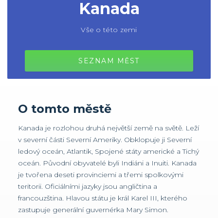
Kanada
Vše o této zemi
SEZNAM MĚST
O tomto městě
Kanada je rozlohou druhá největší země na světě. Leží
v severní části Severní Ameriky. Obklopuje ji Severní
ledový oceán, Atlantik, Spojené státy americké a Tichý
oceán. Původní obyvatelé byli Indiáni a Inuiti. Kanada
je tvořena deseti provinciemi a třemi spolkovými
teritorii. Oficiálními jazyky jsou angličtina a
francouzština. Hlavou státu je král Karel III, kterého
zastupuje generální guvernérka Mary Simon.