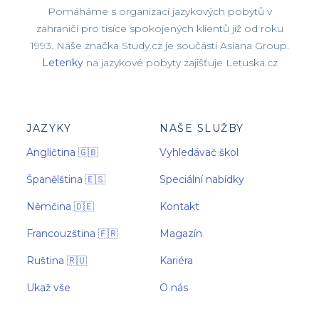
Pomáháme s organizací jazykových pobytů v
zahraničí pro tisíce spokojených klientů již od roku
1993. Naše značka Study.cz je součástí Asiana Group.
Letenky
na jazykové pobyty zajišťuje Letuska.cz
JAZYKY
NAŠE SLUŽBY
Angličtina 🇬🇧
Vyhledávač škol
Španělština 🇪🇸
Speciální nabídky
Němčina 🇩🇪
Kontakt
Francouzština 🇫🇷
Magazín
Ruština 🇷🇺
Kariéra
Ukaž vše
O nás