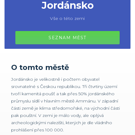
Jordánsko
Vše o této zemi
SEZNAM MĚST
O tomto městě
Jordánsko je velikostně i počtem obyvatel
srovnatelné s Českou republikou. Tři čtvrtiny území
tvoří kamenitá poušť a tak přes 50% jordánského
průmyslu sídlí v hlavním městě Ammánu. V západní
části země je klima středomořské, na východní části
pak pouštní. V zemi je málo vody, ale oplývá
archeologickými nalezišti, kterých je dle vládního
prohlášení přes 100 000.