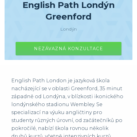
English Path Londýn
Greenford
Londýn
NEZÁVAZNÁ KONZULTACE
English Path London je jazyková škola
nacházející se v oblasti Greenford, 35 minut
západně od Londýna, v blízkosti ikonického
londýnského stadionu Wembley. Se
specializací na výuku angličtiny pro
studenty různých úrovní, od začátečníků po
pokročilé, nabízí škola rovnou několik
druhů kurzů, včetně intenzivních kurzů,