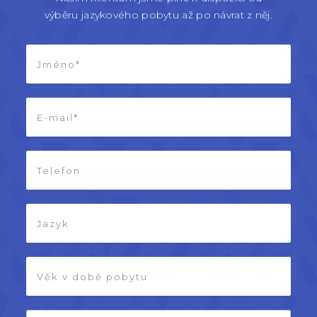
výběru jazykového pobytu až po návrat z něj.