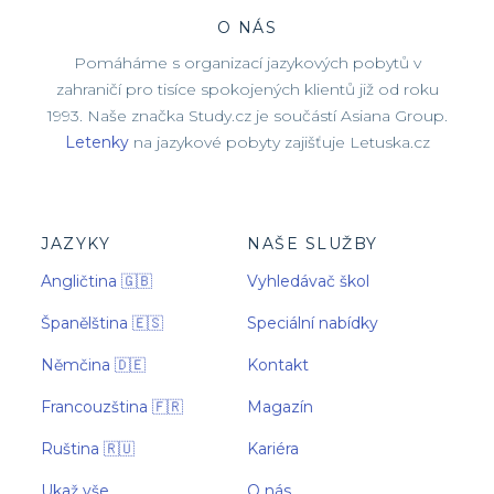
O NÁS
Pomáháme s organizací jazykových pobytů v
zahraničí pro tisíce spokojených klientů již od roku
1993. Naše značka Study.cz je součástí Asiana Group.
Letenky
na jazykové pobyty zajišťuje Letuska.cz
JAZYKY
NAŠE SLUŽBY
Angličtina 🇬🇧
Vyhledávač škol
Španělština 🇪🇸
Speciální nabídky
Němčina 🇩🇪
Kontakt
Francouzština 🇫🇷
Magazín
Ruština 🇷🇺
Kariéra
Ukaž vše
O nás