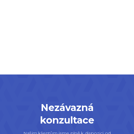
Nezávazná
konzultace
Našim klientům jsme plně k dispozici od