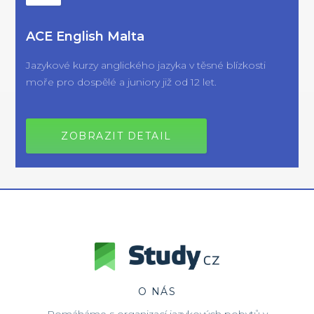
ACE English Malta
Jazykové kurzy anglického jazyka v těsné blízkosti
moře pro dospělé a juniory již od 12 let.
ZOBRAZIT DETAIL
O NÁS
Pomáháme s organizací jazykových pobytů v