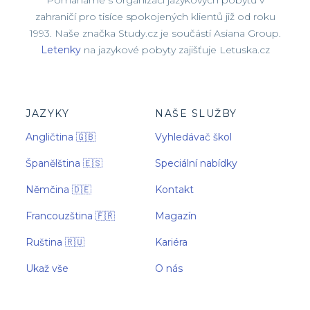
zahraničí pro tisíce spokojených klientů již od roku
1993. Naše značka Study.cz je součástí Asiana Group.
Letenky
na jazykové pobyty zajišťuje Letuska.cz
JAZYKY
NAŠE SLUŽBY
Angličtina 🇬🇧
Vyhledávač škol
Španělština 🇪🇸
Speciální nabídky
Němčina 🇩🇪
Kontakt
Francouzština 🇫🇷
Magazín
Ruština 🇷🇺
Kariéra
Ukaž vše
O nás