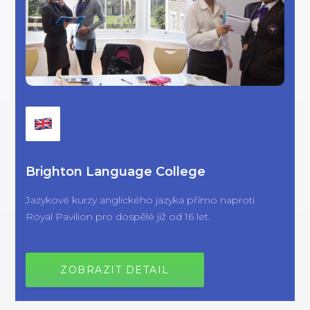
Brighton Language College
Jazykové kurzy anglického jazyka přímo naproti
Royal Pavilion pro dospělé již od 16 let.
ZOBRAZIT DETAIL